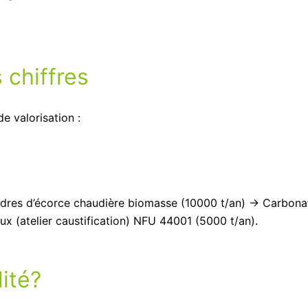
NECTAR/POLLEN –
POLLINISATEURS
 chiffres
e valorisation :
res d’écorce chaudière biomasse (10000 t/an) → Carbona
ux (atelier caustification) NFU 44001 (5000 t/an).
lité?