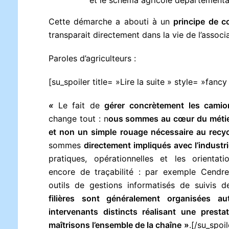
Cette démarche a abouti à un
principe de c
transparait directement dans la vie de l’associa
Paroles d’agriculteurs :
[su_spoiler title= »Lire la suite » style= »fan
«
Le fait de
gérer concrètement les camio
change tout : n
ous sommes au cœur du métier 
et non un simple rouage nécessaire au recy
sommes
directement impliqués avec l’industri
pratiques, opérationnelles et les orientat
encore de traçabilité : par exemple Cendr
outils de gestions informatisés de suivis
filières sont généralement organisées au
intervenants distincts réalisant une pres
maîtrisons l’ensemble de la chaîne
»
.[/su_spoil