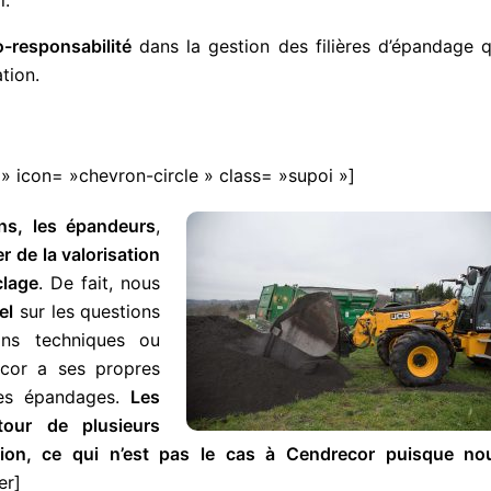
o-responsabilité
dans la gestion des filières d’épandage q
tion.
cy » icon= »chevron-circle » class= »supoi »]
ns, les épandeurs
,
de la valorisation
clage
. De fait, nous
el
sur les questions
ions techniques ou
ecor a ses propres
 des épandages.
Les
tour de plusieurs
tation, ce qui n’est pas le cas à Cendrecor puisque no
er]
FORMATIONS
FORMATIO