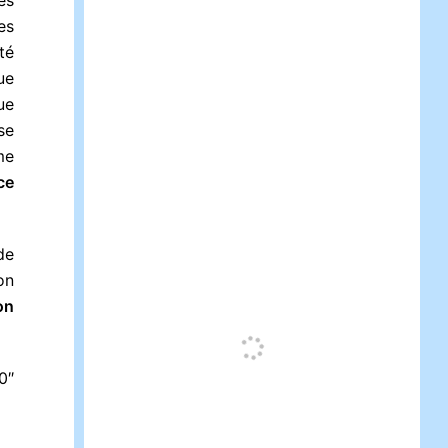
es
té
ue
ue
se
me
ce
de
on
on
0″