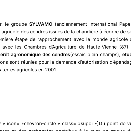
er, le groupe
SYLVAMO
(anciennement International Paper
on agricole des cendres issues de la chaudière à écorce de s
première étape de rapprochement avec le monde agricole 
t avec les Chambres d’Agriculture de Haute-Vienne (87) 
térêt agronomique des cendres
(essais plein champs),
étu
ions sont réunies pour la demande d’autorisation d’épanda
 terres agricoles en 2001.
ncy » icon= »chevron-circle » class= »supoi »]Du point de v
endres et des carbonates contribue à la mise en œuvre d