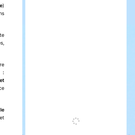
e
)
ns
te
s,
re
 :
et
ce
le
et