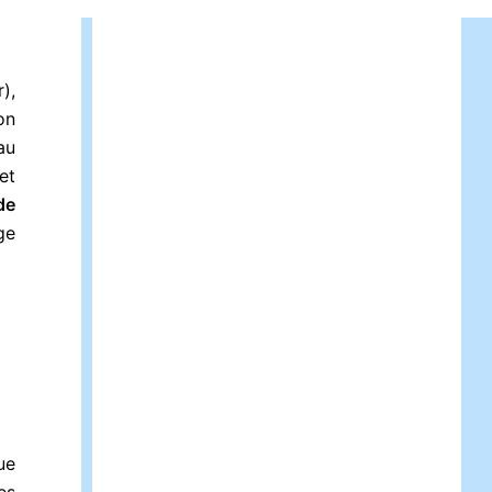
),
on
au
et
de
ge
ue
es