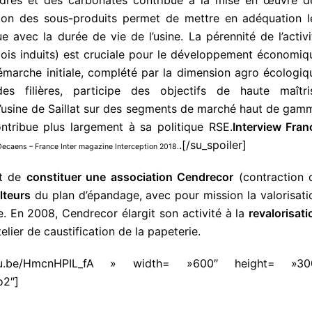
culation des sous-produits permet de mettre en adéquation l
 avec la durée de vie de l’usine. La pérennité de l’activi
lois induits) est cruciale pour le développement économiq
démarche initiale, complété par la dimension agro écologiq
 filières, participe des objectifs de haute maîtri
l’usine de Saillat sur des segments de marché haut de gam
ontribue plus largement à sa politique RSE.
Interview Fran
.[/su_spoiler]
Decaens – France Inter magazine Interception 2018.
et de
constituer une association Cendrecor
(contraction 
lteurs
du plan d’épandage, avec pour mission la valorisati
e. En 2008, Cendrecor élargit son activité à la
revalorisati
elier de caustification de la papeterie.
outu.be/HmcnHPIL_fA » width= »600″ height= »30
o2″]