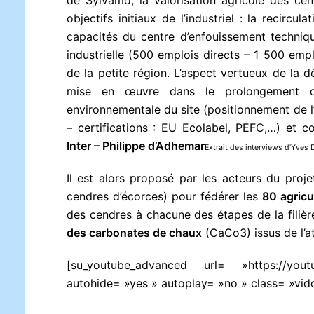
objectifs initiaux de l’industriel : la recir
capacités du centre d’enfouissement technique
industrielle (500 emplois directs – 1 500 emp
de la petite région. L’aspect vertueux de la 
mise en œuvre dans le prolongement des
environnementale du site (positionnement de 
– certifications : EU Ecolabel, PEFC,…) et c
Inter – Philippe d’Adhemar
Extrait des interviews d’Yves 
Il est alors proposé par les acteurs du proj
cendres d’écorces) pour fédérer les
80 agricu
des cendres à chacune des étapes de la filièr
des carbonates de chaux
(CaCo3) issus de l’at
[su_youtube_advanced url= »https://y
autohide= »yes » autoplay= »no » class= »vid